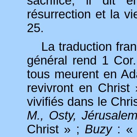
sacrifice, il dit
résurrection et la v
25.
La traduction fra
général rend 1 Cor
tous meurent en A
revivront en Christ 
vivifiés dans le Chri
M., Osty, Jérusale
Christ » ;
Buzy
: « 