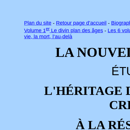
Plan du site
-
Retour page d’accueil
-
Biograp
er
Volume 1
Le divin plan des âges
-
Les 6 vo
vie, la mort, l’au-delà
LA NOUVE
ÉTU
L'HÉRITAGE 
CR
À
LA RÉ