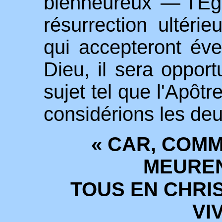
bienheureux — l'
É
g
résurrection ultér
qui accepteront éve
Dieu, il sera oppor
sujet tel que l'Apôtr
considérions les deu
« CAR, COM
MEUREN
TOUS EN CHRI
VI