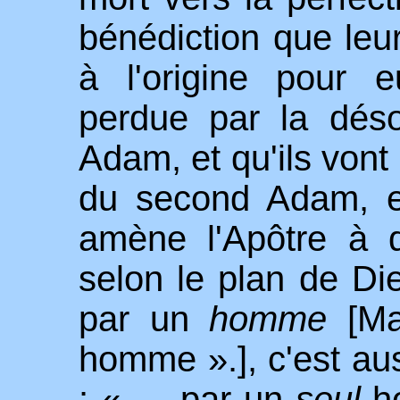
bénédiction que leu
à l'origine pour e
perdue par la dés
Adam, et qu'ils vont
du second Adam, 
amène l'Apôtre à d
selon le plan de Di
par un
homme
[
Ma
homme ».]
,
c'est au
: « … par un
seul
h