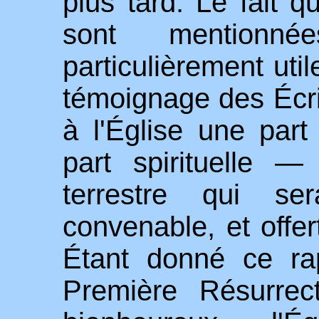
plus tard. Le fait q
sont mentionn
particulièrement util
témoignage des
É
cr
à l'
É
glise une part
part spirituelle —
terrestre qui s
convenable, et offe
É
tant donné ce rap
Première Résurrec